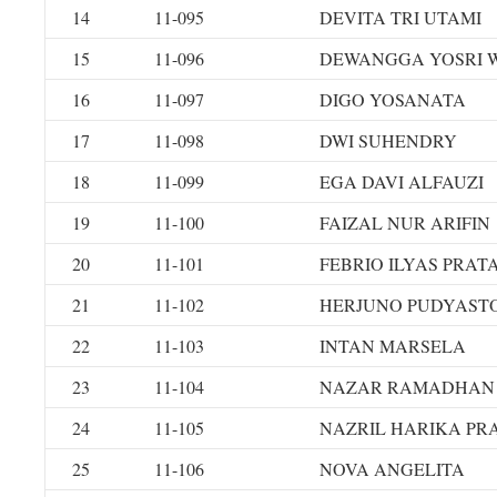
14
11-095
DEVITA TRI UTAMI
15
11-096
DEWANGGA YOSRI 
16
11-097
DIGO YOSANATA
17
11-098
DWI SUHENDRY
18
11-099
EGA DAVI ALFAUZI
19
11-100
FAIZAL NUR ARIFIN
20
11-101
FEBRIO ILYAS PRA
21
11-102
HERJUNO PUDYAST
22
11-103
INTAN MARSELA
23
11-104
NAZAR RAMADHAN
24
11-105
NAZRIL HARIKA PR
25
11-106
NOVA ANGELITA