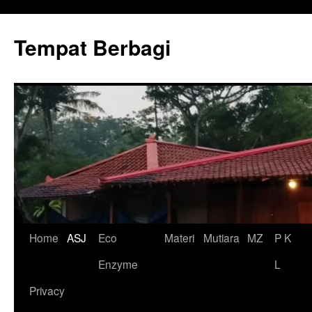
Tempat Berbagi
Skip
Home
ASJ
Eco
Materi
Mutiara
MZ
P K
to
Enzyme
L
content
Privacy