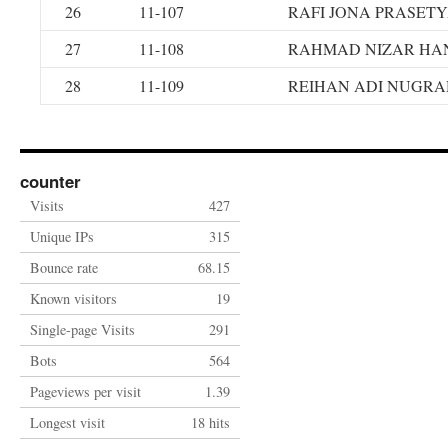
26
11-107
RAFI JONA PRASET
27
11-108
RAHMAD NIZAR HA
28
11-109
REIHAN ADI NUGR
counter
Visits
427
Unique IPs
315
Bounce rate
68.15
Known visitors
19
Single-page Visits
291
Bots
564
Pageviews per visit
1.39
Longest visit
18 hits